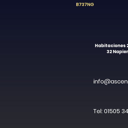
B737NG
Habitaciones 
32 Napier
info@ascent
Tel: 01505 34