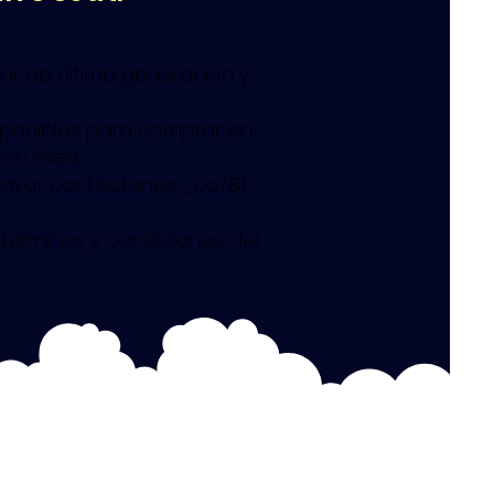
dor de última generación y
sponibles para comprar en
en línea.
favor contáctenos. _cc781-
términos y condiciones del