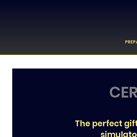
PREP
CER
The perfect gift
simulator