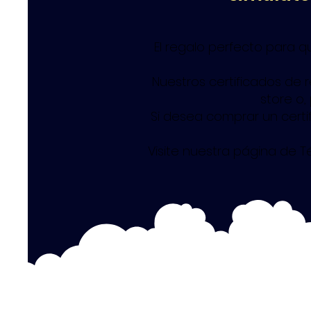
El regalo perfecto para q
Nuestros certificados de 
store o,
Si desea comprar un certi
Visite nuestra página de 