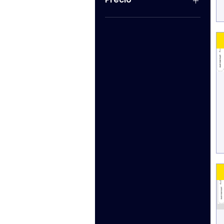
129 GBP
399 GBP