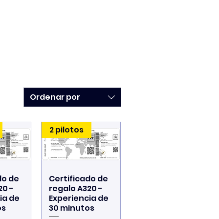
Ordenar por
2 pilotos
do de
Certificado de
pida
Vista rápida
20 -
regalo A320 -
ia de
Experiencia de
os
30 minutos