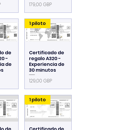
Precio
P
179,00 GBP
1 piloto
do de
Certificado de
pida
Vista rápida
20 -
regalo A320 -
ia de
Experiencia de
os
30 minutos
Precio
129,00 GBP
1 piloto
do de
Certificado de
pida
Vista rápida