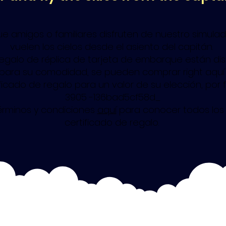
ue amigos o familiares disfruten de nuestro simula
vuelen los cielos desde el asiento del capitán.
regalo de réplica de tarjeta de embarque están di
 para su comodidad, se pueden comprar right aquí 
ficado de regalo para un valor de su elección, por 
3905 -136bad5cf58d_
Términos y condiciones
aquí
para conocer todos los 
certificado de regalo.