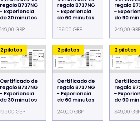
regalo B737NG
regalo B737NG
regalo B
- Experiencia
- Experiencia
- Experie
de 30 minutos
de 60 minutos
de 90 mi
Precio
Precio
Precio
149,00 GBP
189,00 GBP
249,00 GB
2 pilotos
2 pilotos
2 pilotos
Certificado de
Certificado de
Certifica
Vista rápida
Vista rápida
Vista rá
regalo B737NG
regalo B737NG
regalo B
- Experiencia
- Experiencia
- Experie
de 30 minutos
de 60 minutos
de 90 mi
Precio
Precio
Precio
199,00 GBP
249,00 GBP
349,00 GB